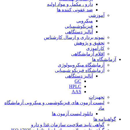
دارو ، مکمل و مواد اولیه
ضد عفونی کننده ها
آموزشی
میکروبی
فیزیکوشیمیایی
آنالیز دستگاهی
نمونه برداری و ارسال کارشناس
تحقیق و پژوهش
کارآموزی
اقلام آزمایشگاهی
آزمایشگاه ها
آزمایشگاه میکروبیولوژی
آزمایشگاه فیزیکو شیمیایی
آنالیز دستگاهی
GC
HPLC
AAS
تجهیزات
لیست آزمون های فیزیکوشیمی و میکروبی آزمایشگاه
ماد
دانلود لیست آزمون ها
گواهینامه ها
گواهی تایید صلاحیت سازمان غذا و دارو