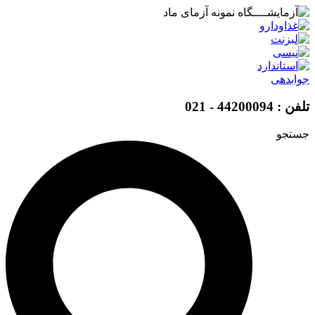
پرش
به
محتوا
جوابدهی
تلفن : 44200094 - 021
جستجو