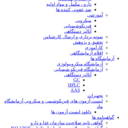
دارو ، مکمل و مواد اولیه
ضد عفونی کننده ها
آموزشی
میکروبی
فیزیکوشیمیایی
آنالیز دستگاهی
نمونه برداری و ارسال کارشناس
تحقیق و پژوهش
کارآموزی
اقلام آزمایشگاهی
آزمایشگاه ها
آزمایشگاه میکروبیولوژی
آزمایشگاه فیزیکو شیمیایی
آنالیز دستگاهی
GC
HPLC
AAS
تجهیزات
لیست آزمون های فیزیکوشیمی و میکروبی آزمایشگاه
ماد
دانلود لیست آزمون ها
گواهینامه ها
گواهی تایید صلاحیت سازمان غذا و دارو