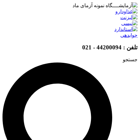
پرش
به
محتوا
جوابدهی
تلفن : 44200094 - 021
جستجو