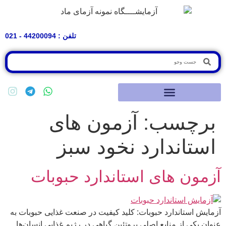
تلفن : 44200094 - 021
برچسب:
آزمون های
استاندارد نخود سبز
آزمون های استاندارد حبوبات
آزمایش استاندارد حبوبات: کلید کیفیت در صنعت غذایی حبوبات به
عنوان یکی از منابع اصلی پروتئین گیاهی در رژیم غذایی انسان‌ها