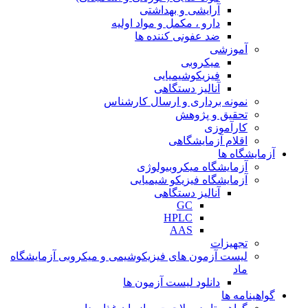
آرایشی و بهداشتی
دارو ، مکمل و مواد اولیه
ضد عفونی کننده ها
آموزشی
میکروبی
فیزیکوشیمیایی
آنالیز دستگاهی
نمونه برداری و ارسال کارشناس
تحقیق و پژوهش
کارآموزی
اقلام آزمایشگاهی
آزمایشگاه ها
آزمایشگاه میکروبیولوژی
آزمایشگاه فیزیکو شیمیایی
آنالیز دستگاهی
GC
HPLC
AAS
تجهیزات
لیست آزمون های فیزیکوشیمی و میکروبی آزمایشگاه
ماد
دانلود لیست آزمون ها
گواهینامه ها