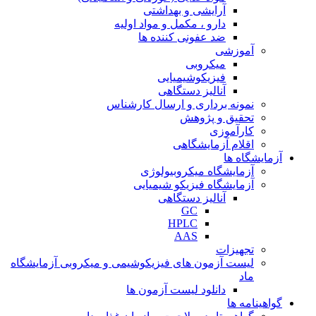
آرایشی و بهداشتی
دارو ، مکمل و مواد اولیه
ضد عفونی کننده ها
آموزشی
میکروبی
فیزیکوشیمیایی
آنالیز دستگاهی
نمونه برداری و ارسال کارشناس
تحقیق و پژوهش
کارآموزی
اقلام آزمایشگاهی
آزمایشگاه ها
آزمایشگاه میکروبیولوژی
آزمایشگاه فیزیکو شیمیایی
آنالیز دستگاهی
GC
HPLC
AAS
تجهیزات
لیست آزمون های فیزیکوشیمی و میکروبی آزمایشگاه
ماد
دانلود لیست آزمون ها
گواهینامه ها