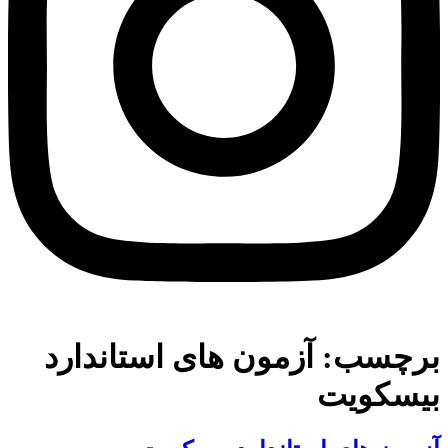
برچسب:
آزمون های استاندارد
بیسکویت