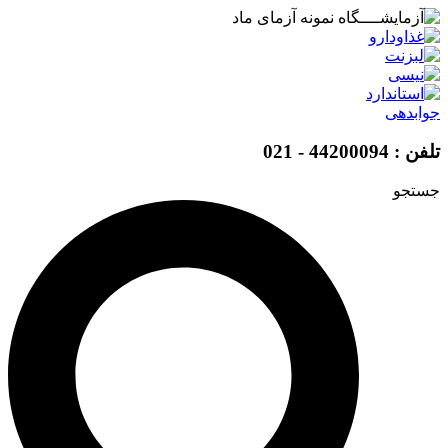
پرش
به
محتوا
جوابدهی
تلفن : 44200094 - 021
جستجو