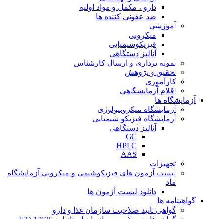
دارو ، مکمل و مواد اولیه
ضد عفونی کننده ها
آموزشی
میکروبی
فیزیکوشیمیایی
آنالیز دستگاهی
نمونه برداری و ارسال کارشناس
تحقیق و پژوهش
کارآموزی
اقلام آزمایشگاهی
آزمایشگاه ها
آزمایشگاه میکروبیولوژی
آزمایشگاه فیزیکو شیمیایی
آنالیز دستگاهی
GC
HPLC
AAS
تجهیزات
لیست آزمون های فیزیکوشیمی و میکروبی آزمایشگاه
ماد
دانلود لیست آزمون ها
گواهینامه ها
گواهی تایید صلاحیت سازمان غذا و دارو