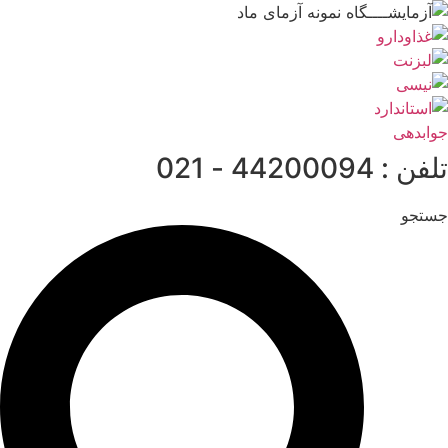
رش
ه
حتوا
جوابدهی
تلفن : 44200094 - 021
جستجو