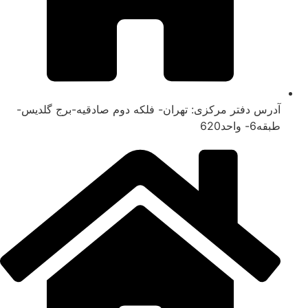
آدرس دفتر مرکزی: تهران- فلکه دوم صادقیه-برج گلدیس-
طبقه6- واحد620