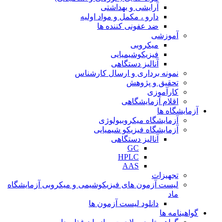
آرایشی و بهداشتی
دارو ، مکمل و مواد اولیه
ضد عفونی کننده ها
آموزشی
میکروبی
فیزیکوشیمیایی
آنالیز دستگاهی
نمونه برداری و ارسال کارشناس
تحقیق و پژوهش
کارآموزی
اقلام آزمایشگاهی
آزمایشگاه ها
آزمایشگاه میکروبیولوژی
آزمایشگاه فیزیکو شیمیایی
آنالیز دستگاهی
GC
HPLC
AAS
تجهیزات
لیست آزمون های فیزیکوشیمی و میکروبی آزمایشگاه
ماد
دانلود لیست آزمون ها
گواهینامه ها