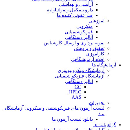
آرایشی و بهداشتی
دارو ، مکمل و مواد اولیه
ضد عفونی کننده ها
آموزشی
میکروبی
فیزیکوشیمیایی
آنالیز دستگاهی
نمونه برداری و ارسال کارشناس
تحقیق و پژوهش
کارآموزی
اقلام آزمایشگاهی
آزمایشگاه ها
آزمایشگاه میکروبیولوژی
آزمایشگاه فیزیکو شیمیایی
آنالیز دستگاهی
GC
HPLC
AAS
تجهیزات
لیست آزمون های فیزیکوشیمی و میکروبی آزمایشگاه
ماد
دانلود لیست آزمون ها
گواهینامه ها