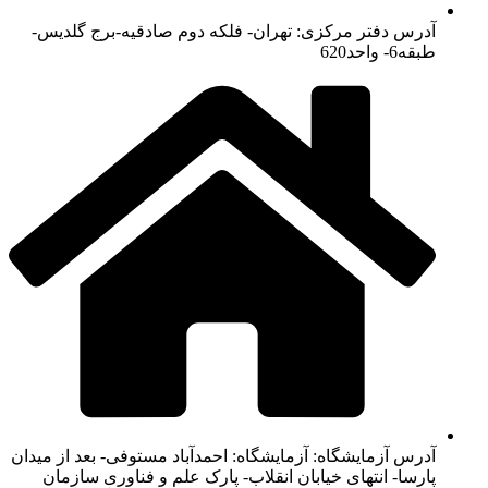
آدرس دفتر مرکزی: تهران- فلکه دوم صادقیه-برج گلدیس-
طبقه6- واحد620
آدرس آزمایشگاه: آزمایشگاه: احمدآباد مستوفی- بعد از میدان
پارسا- انتهای خیابان انقلاب- پارک علم و فناوری سازمان