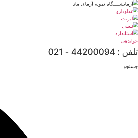
پرش
به
محتوا
جوابدهی
تلفن : 44200094 - 021
جستجو