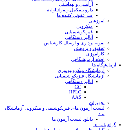
آرایشی و بهداشتی
دارو ، مکمل و مواد اولیه
ضد عفونی کننده ها
آموزشی
میکروبی
فیزیکوشیمیایی
آنالیز دستگاهی
نمونه برداری و ارسال کارشناس
تحقیق و پژوهش
کارآموزی
اقلام آزمایشگاهی
آزمایشگاه ها
آزمایشگاه میکروبیولوژی
آزمایشگاه فیزیکو شیمیایی
آنالیز دستگاهی
GC
HPLC
AAS
تجهیزات
لیست آزمون های فیزیکوشیمی و میکروبی آزمایشگاه
ماد
دانلود لیست آزمون ها
گواهینامه ها