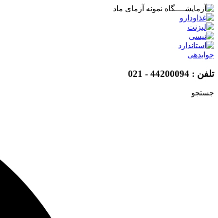
پرش
به
محتوا
جوابدهی
تلفن : 44200094 - 021
جستجو