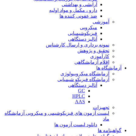
آرایشی و بهداشتی
دارو ، مکمل و مواد اولیه
ضد عفونی کننده ها
آموزشی
میکروبی
فیزیکوشیمیایی
آنالیز دستگاهی
نمونه برداری و ارسال کارشناس
تحقیق و پژوهش
کارآموزی
اقلام آزمایشگاهی
آزمایشگاه ها
آزمایشگاه میکروبیولوژی
آزمایشگاه فیزیکو شیمیایی
آنالیز دستگاهی
GC
HPLC
AAS
تجهیزات
لیست آزمون های فیزیکوشیمی و میکروبی آزمایشگاه
ماد
دانلود لیست آزمون ها
گواهینامه ها