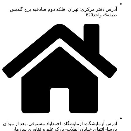
آدرس دفتر مرکزی: تهران- فلکه دوم صادقیه-برج گلدیس-
طبقه6- واحد620
آدرس آزمایشگاه: آزمایشگاه: احمدآباد مستوفی- بعد از میدان
پارسا- انتهای خیابان انقلاب- پارک علم و فناوری سازمان