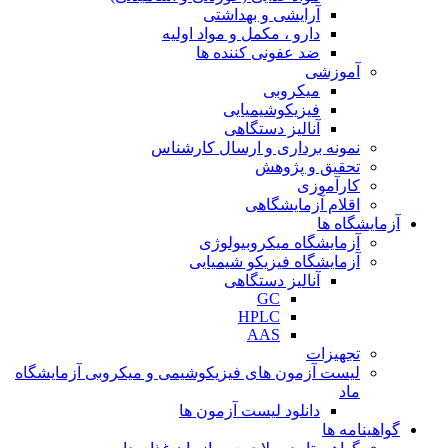
آرایشی و بهداشتی
دارو ، مکمل و مواد اولیه
ضد عفونی کننده ها
آموزشی
میکروبی
فیزیکوشیمیایی
آنالیز دستگاهی
نمونه برداری و ارسال کارشناس
تحقیق و پژوهش
کارآموزی
اقلام آزمایشگاهی
آزمایشگاه ها
آزمایشگاه میکروبیولوژی
آزمایشگاه فیزیکو شیمیایی
آنالیز دستگاهی
GC
HPLC
AAS
تجهیزات
لیست آزمون های فیزیکوشیمی و میکروبی آزمایشگاه
ماد
دانلود لیست آزمون ها
گواهینامه ها