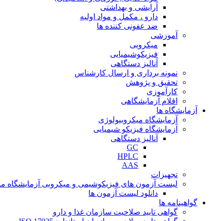
آرایشی و بهداشتی
دارو ، مکمل و مواد اولیه
ضد عفونی کننده ها
آموزشی
میکروبی
فیزیکوشیمیایی
آنالیز دستگاهی
نمونه برداری و ارسال کارشناس
تحقیق و پژوهش
کارآموزی
اقلام آزمایشگاهی
آزمایشگاه ها
آزمایشگاه میکروبیولوژی
آزمایشگاه فیزیکو شیمیایی
آنالیز دستگاهی
GC
HPLC
AAS
تجهیزات
لیست آزمون های فیزیکوشیمی و میکروبی آزمایشگاه ما
دانلود لیست آزمون ها
گواهینامه ها
گواهی تایید صلاحیت سازمان غذا و دارو