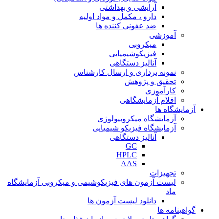
آرایشی و بهداشتی
دارو ، مکمل و مواد اولیه
ضد عفونی کننده ها
آموزشی
میکروبی
فیزیکوشیمیایی
آنالیز دستگاهی
نمونه برداری و ارسال کارشناس
تحقیق و پژوهش
کارآموزی
اقلام آزمایشگاهی
آزمایشگاه ها
آزمایشگاه میکروبیولوژی
آزمایشگاه فیزیکو شیمیایی
آنالیز دستگاهی
GC
HPLC
AAS
تجهیزات
لیست آزمون های فیزیکوشیمی و میکروبی آزمایشگاه
ماد
دانلود لیست آزمون ها
گواهینامه ها