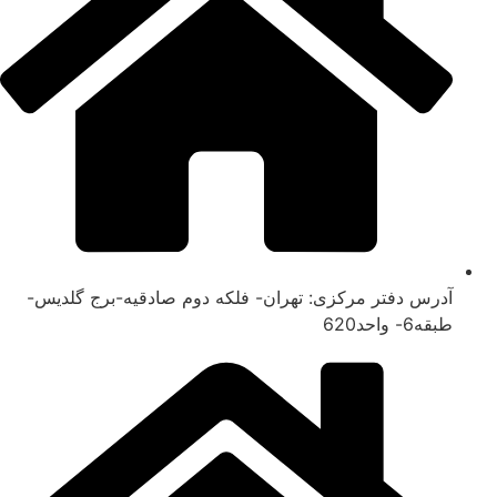
آدرس دفتر مرکزی: تهران- فلکه دوم صادقیه-برج گلدیس-
طبقه6- واحد620