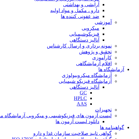
آرایشی و بهداشتی
دارو ، مکمل و مواد اولیه
ضد عفونی کننده ها
آموزشی
میکروبی
فیزیکوشیمیایی
آنالیز دستگاهی
نمونه برداری و ارسال کارشناس
تحقیق و پژوهش
کارآموزی
اقلام آزمایشگاهی
آزمایشگاه ها
آزمایشگاه میکروبیولوژی
آزمایشگاه فیزیکو شیمیایی
آنالیز دستگاهی
GC
HPLC
AAS
تجهیزات
لیست آزمون های فیزیکوشیمی و میکروبی آزمایشگاه ما
دانلود لیست آزمون ها
گواهینامه ها
گواهی تایید صلاحیت سازمان غذا و دارو