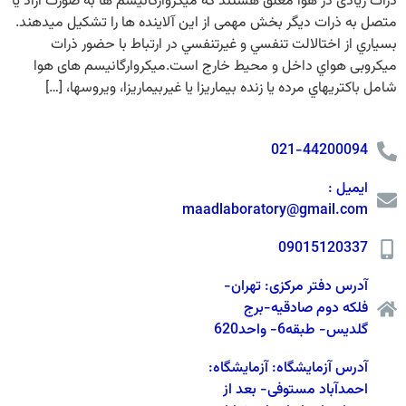
ذرات زیادی در هوا معلق هستند که میکروارگانیسم ها به صورت آزاد یا
متصل به ذرات دیگر بخش مهمی از این آلاینده ها را تشکیل میدهند.
بسياري از اختالالت تنفسي و غيرتنفسي در ارتباط با حضور ذرات
میکروبی هواي داخل و محيط خارج است.میکروارگانیسم های هوا
شامل باکتريهاي مرده يا زنده بيماريزا يا غيربيماريزا، ويروسها، […]
021-44200094
ایمیل :
maadlaboratory@gmail.com
09015120337
آدرس دفتر مرکزی: تهران-
فلکه دوم صادقیه-برج
گلدیس- طبقه6- واحد620
آدرس آزمایشگاه: آزمایشگاه:
احمدآباد مستوفی- بعد از