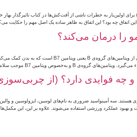
 ۱۹۶۲م. (۱۳۴۱ هجری شمسی) برای اولین‌بار به خطرات ناشی از آفت‌کش‌ها در کتاب تاثی
اما این اتفاق چه بود؟ این اتفاق به ظاهر ساده یک اصل مهم را حکایت می‌ک
و را درمان می‌کند؟
بیوتین که به عنوان ویتامین H هم شناخته می‌شود، یکی از ویتا
به‌خصوص ویتامین B7 موجب سلامتی پوست، مو، چشم، […]
و چه فوایدی دارد؟ (از چربی‌سوزی
 هستند. سه آمینواسید ضروری به نام‌های لوسین، ایزولوسین و والین 
ایش رشد عضلات و بهبود عملکرد ورزشی استفاده می‌شوند. علاوه بر این، این م