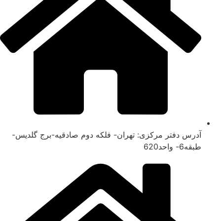
آدرس دفتر مرکزی: تهران- فلکه دوم صادقیه-برج گلدیس-
طبقه6- واحد620