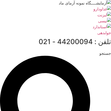
پرش
به
محتوا
جوابدهی
تلفن : 44200094 - 021
جستجو