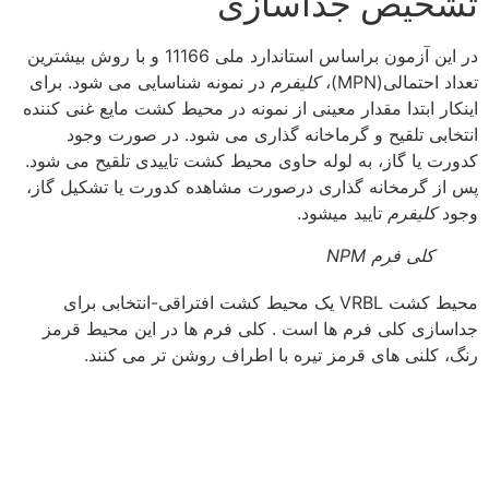
تشخیص جداسازی
در این آزمون براساس استاندارد ملی 11166 و با روش بیشترین
تعداد احتمالی(MPN)،
کلیفرم
در نمونه
شناسایی می شود. برای
اینکار ابتدا مقدار معینی از نمونه در محیط کشت مایع غنی­ کننده
انتخابی تلقیح و گرماخانه­ گذاری می ­شود. در صورت وجود
کدورت یا گاز، به لوله حاوی محیط کشت تاییدی تلقیح می­ شود.
پس از گرمخانه ­گذاری درصورت مشاهده کدورت یا تشکیل گاز،
وجود
کلیفرم
تایید می­شود.
کلی فرم NPM
محیط کشت VRBL یک محیط کشت افتراقی-انتخابی برای
جداسازی کلی فرم ها است . کلی فرم ها در این محیط قرمز
رنگ، کلنی های قرمز تیره با اطراف روشن تر می کنند.