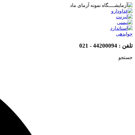
پرش
به
محتوا
جوابدهی
تلفن : 44200094 - 021
جستجو