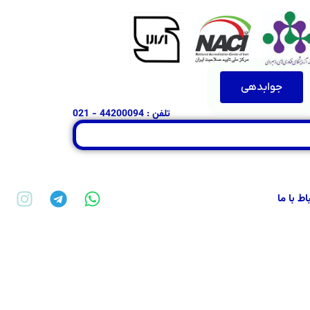
جوابدهی
تلفن : 44200094 - 021
باط با ما