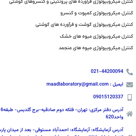
کنترل میکروبیولوژی فرآورده های پروتئینی و کنسروهای گوشتی
کنترل میکروبیولوژی کمپوت و کنسرو
کنترل میکروبیولوژی گوشت و فرآورده های گوشتی
کنترل میکروبیولوژی میوه های خشک
کنترل میکروبیولوژی میوه های منجمد
021-44200094
ایمیل : maadlaboratory@gmail.com
09015120337
آدرس دفتر م
واحد620
آدرس آزمایشگاه: آزمایشگاه: احمدآباد مستوفی- بعد از میدان پار