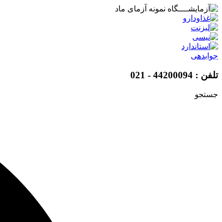
پرش
به
محتوا
جوابدهی
تلفن : 44200094 - 021
جستجو