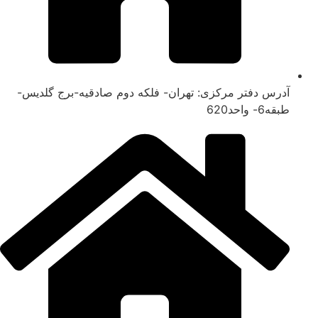
آدرس دفتر مرکزی: تهران- فلکه دوم صادقیه-برج گلدیس-
طبقه6- واحد620