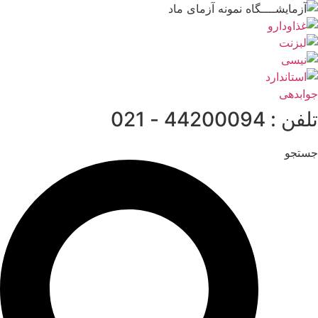
پرش
به
محتوا
جوابدهی
تلفن : 44200094 - 021
جستجو