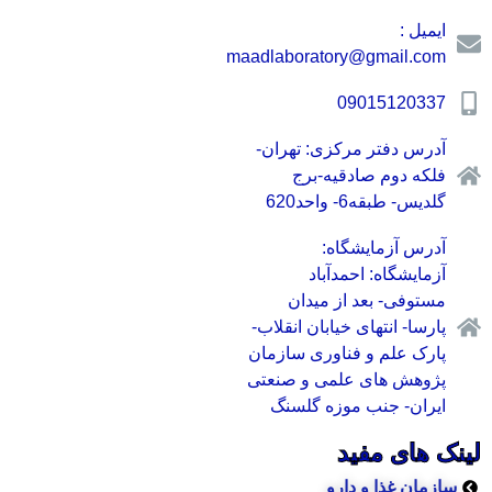
ایمیل :
maadlaboratory@gmail.com
09015120337
آدرس دفتر مرکزی: تهران-
فلکه دوم صادقیه-برج
گلدیس- طبقه6- واحد620
آدرس آزمایشگاه:
آزمایشگاه: احمدآباد
مستوفی- بعد از میدان
پارسا- انتهای خیابان انقلاب-
پارک علم و فناوری سازمان
پژوهش های علمی و صنعتی
ایران- جنب موزه گلسنگ
لینک های مفید
سازمان غذا و دارو