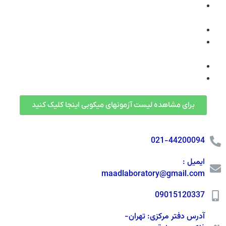
آزمون های استریلیتی ( سترونی ) فرآورده های و تجهیزات و
وسایل پزشکی
باکتریال اندوتوکسین ( L.A.L Test )
کنترل کیفی ( ارزیابی کارایی ) محیط های کشت میکروب
شناسی (Growth Promotin )
نمونه برداری از فضا و پرسنل سالن ها و رستوران ها
(Finger Test , Swab Test ,…)
برای مشاهده لیست آزمونهای میکوبی اینجا کلیک کنید
021-44200094
ایمیل :
maadlaboratory@gmail.com
09015120337
آدرس دفتر مرکزی: تهران-