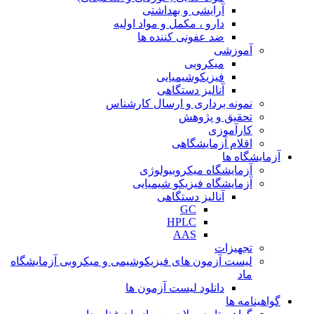
آرایشی و بهداشتی
دارو ، مکمل و مواد اولیه
ضد عفونی کننده ها
آموزشی
میکروبی
فیزیکوشیمیایی
آنالیز دستگاهی
نمونه برداری و ارسال کارشناس
تحقیق و پژوهش
کارآموزی
اقلام آزمایشگاهی
آزمایشگاه ها
آزمایشگاه میکروبیولوژی
آزمایشگاه فیزیکو شیمیایی
آنالیز دستگاهی
GC
HPLC
AAS
تجهیزات
لیست آزمون های فیزیکوشیمی و میکروبی آزمایشگاه
ماد
دانلود لیست آزمون ها
گواهینامه ها